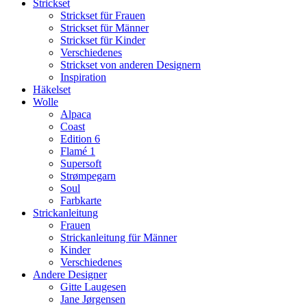
Strickset
Strickset für Frauen
Strickset für Männer
Strickset für Kinder
Verschiedenes
Strickset von anderen Designern
Inspiration
Häkelset
Wolle
Alpaca
Coast
Edition 6
Flamé 1
Supersoft
Strømpegarn
Soul
Farbkarte
Strickanleitung
Frauen
Strickanleitung für Männer
Kinder
Verschiedenes
Andere Designer
Gitte Laugesen
Jane Jørgensen