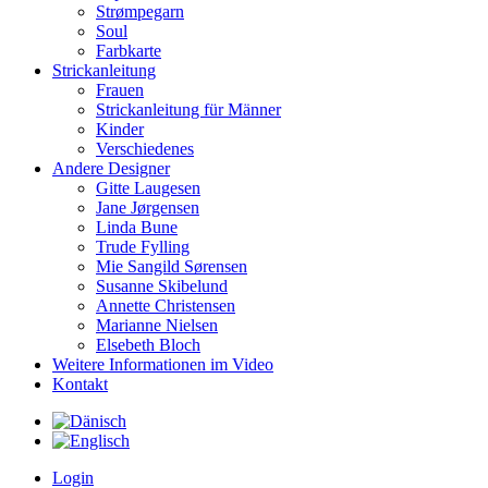
Strømpegarn
Soul
Farbkarte
Strickanleitung
Frauen
Strickanleitung für Männer
Kinder
Verschiedenes
Andere Designer
Gitte Laugesen
Jane Jørgensen
Linda Bune
Trude Fylling
Mie Sangild Sørensen
Susanne Skibelund
Annette Christensen
Marianne Nielsen
Elsebeth Bloch
Weitere Informationen im Video
Kontakt
Login