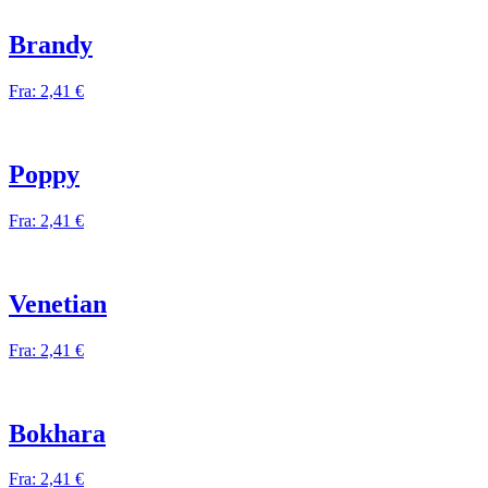
Brandy
Fra:
2,41
€
Poppy
Fra:
2,41
€
Venetian
Fra:
2,41
€
Bokhara
Fra:
2,41
€