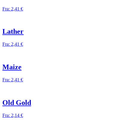
Fra:
2,41
€
Lather
Fra:
2,41
€
Maize
Fra:
2,41
€
Old Gold
Fra:
2,14
€