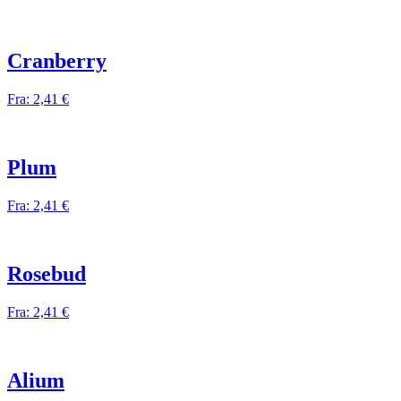
Cranberry
Fra:
2,41
€
Plum
Fra:
2,41
€
Rosebud
Fra:
2,41
€
Alium