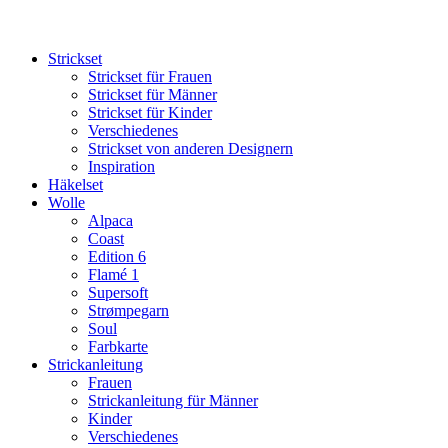
Strickset
Strickset für Frauen
Strickset für Männer
Strickset für Kinder
Verschiedenes
Strickset von anderen Designern
Inspiration
Häkelset
Wolle
Alpaca
Coast
Edition 6
Flamé 1
Supersoft
Strømpegarn
Soul
Farbkarte
Strickanleitung
Frauen
Strickanleitung für Männer
Kinder
Verschiedenes