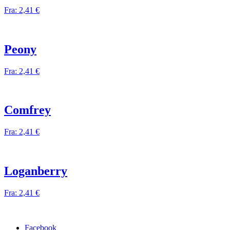
Fra:
2,41
€
Peony
Fra:
2,41
€
Comfrey
Fra:
2,41
€
Loganberry
Fra:
2,41
€
Facebook