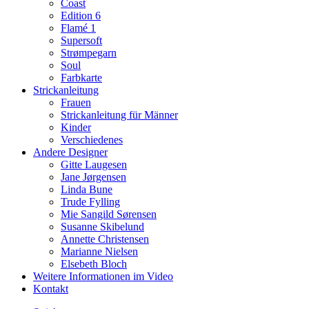
Coast
Edition 6
Flamé 1
Supersoft
Strømpegarn
Soul
Farbkarte
Strickanleitung
Frauen
Strickanleitung für Männer
Kinder
Verschiedenes
Andere Designer
Gitte Laugesen
Jane Jørgensen
Linda Bune
Trude Fylling
Mie Sangild Sørensen
Susanne Skibelund
Annette Christensen
Marianne Nielsen
Elsebeth Bloch
Weitere Informationen im Video
Kontakt