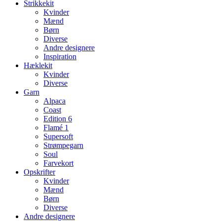
Strikkekit
Kvinder
Mænd
Børn
Diverse
Andre designere
Inspiration
Hæklekit
Kvinder
Diverse
Garn
Alpaca
Coast
Edition 6
Flamé 1
Supersoft
Strømpegarn
Soul
Farvekort
Opskrifter
Kvinder
Mænd
Børn
Diverse
Andre designere