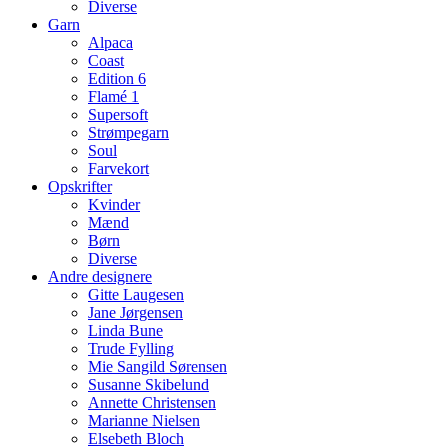
Diverse
Garn
Alpaca
Coast
Edition 6
Flamé 1
Supersoft
Strømpegarn
Soul
Farvekort
Opskrifter
Kvinder
Mænd
Børn
Diverse
Andre designere
Gitte Laugesen
Jane Jørgensen
Linda Bune
Trude Fylling
Mie Sangild Sørensen
Susanne Skibelund
Annette Christensen
Marianne Nielsen
Elsebeth Bloch