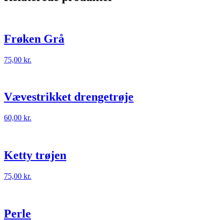
Frøken Grå
75,00
kr.
Vævestrikket drengetrøje
60,00
kr.
Ketty trøjen
75,00
kr.
Perle