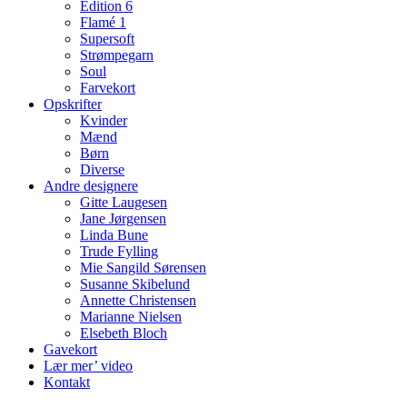
Edition 6
Flamé 1
Supersoft
Strømpegarn
Soul
Farvekort
Opskrifter
Kvinder
Mænd
Børn
Diverse
Andre designere
Gitte Laugesen
Jane Jørgensen
Linda Bune
Trude Fylling
Mie Sangild Sørensen
Susanne Skibelund
Annette Christensen
Marianne Nielsen
Elsebeth Bloch
Gavekort
Lær mer’ video
Kontakt