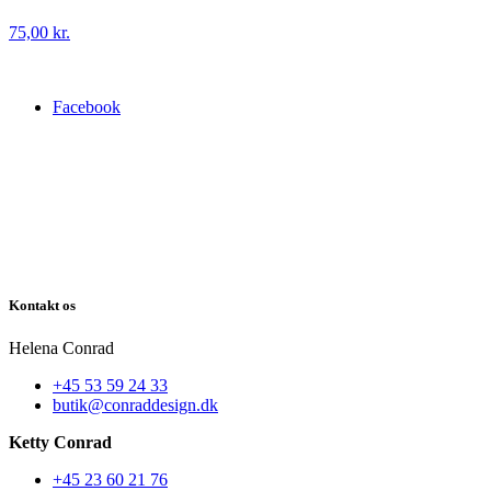
75,00
kr.
Facebook
Kontakt os
Helena Conrad
+45 53 59 24 33
butik@conraddesign.dk
Ketty Conrad
+45 23 60 21 76