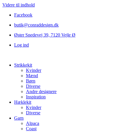
Videre til indhold
Facebook
butik@conraddesign.dk
Øster Snedevej 39, 7120 Vejle Ø
Log ind
Strikkekit
Kvinder
Mænd
Børn
Diverse
Andre designere
Inspiration
Hæklekit
Kvinder
Diverse
Garn
Alpaca
Coast