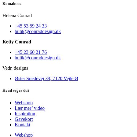
Kontakt os
Helena Conrad
+45 53 59 24 33
butik@conraddesign.dk
Ketty Conrad
+45 23 60 21 76
butik@conraddesign.dk
Vedr. designs
Øster Snedevej 39, 7120 Vejle Ø
Hvad søger du?
Webshop
Lær mer’ video
Inspiration
Gavekort
Kontakt
Webshop