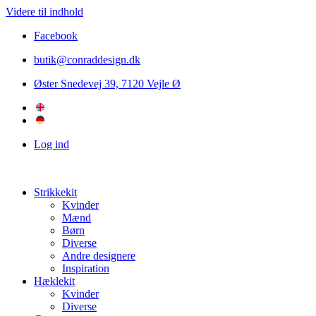
Videre til indhold
Facebook
butik@conraddesign.dk
Øster Snedevej 39, 7120 Vejle Ø
Log ind
Strikkekit
Kvinder
Mænd
Børn
Diverse
Andre designere
Inspiration
Hæklekit
Kvinder
Diverse