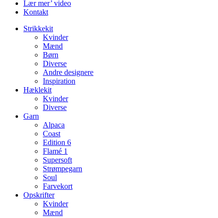
Lær mer’ video
Kontakt
Strikkekit
Kvinder
Mænd
Børn
Diverse
Andre designere
Inspiration
Hæklekit
Kvinder
Diverse
Garn
Alpaca
Coast
Edition 6
Flamé 1
Supersoft
Strømpegarn
Soul
Farvekort
Opskrifter
Kvinder
Mænd