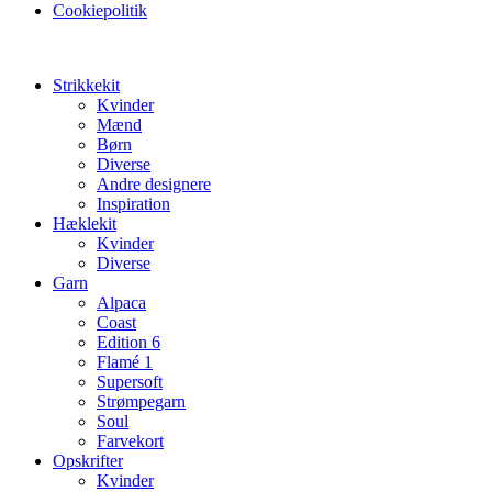
Cookiepolitik
Strikkekit
Kvinder
Mænd
Børn
Diverse
Andre designere
Inspiration
Hæklekit
Kvinder
Diverse
Garn
Alpaca
Coast
Edition 6
Flamé 1
Supersoft
Strømpegarn
Soul
Farvekort
Opskrifter
Kvinder