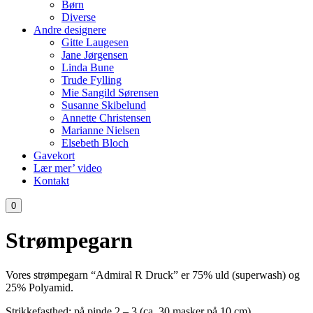
Børn
Diverse
Andre designere
Gitte Laugesen
Jane Jørgensen
Linda Bune
Trude Fylling
Mie Sangild Sørensen
Susanne Skibelund
Annette Christensen
Marianne Nielsen
Elsebeth Bloch
Gavekort
Lær mer’ video
Kontakt
0
Strømpegarn
Vores strømpegarn “Admiral R Druck” er 75% uld (superwash) og
25% Polyamid.
Strikkefasthed: på pinde 2 – 3 (ca. 30 masker på 10 cm).