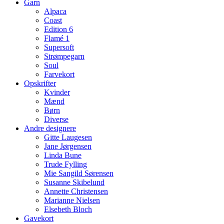
Garn
Alpaca
Coast
Edition 6
Flamé 1
Supersoft
Strømpegarn
Soul
Farvekort
Opskrifter
Kvinder
Mænd
Børn
Diverse
Andre designere
Gitte Laugesen
Jane Jørgensen
Linda Bune
Trude Fylling
Mie Sangild Sørensen
Susanne Skibelund
Annette Christensen
Marianne Nielsen
Elsebeth Bloch
Gavekort