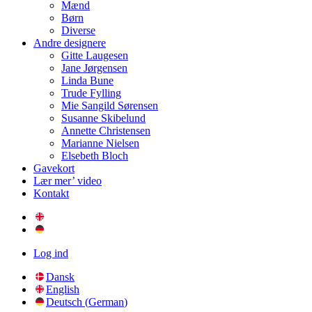
Mænd
Børn
Diverse
Andre designere
Gitte Laugesen
Jane Jørgensen
Linda Bune
Trude Fylling
Mie Sangild Sørensen
Susanne Skibelund
Annette Christensen
Marianne Nielsen
Elsebeth Bloch
Gavekort
Lær mer’ video
Kontakt
Log ind
Dansk
English
Deutsch
(
German
)