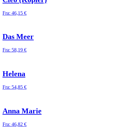
Fra:
46,15
€
Das Meer
Fra:
58,19
€
Helena
Fra:
54,85
€
Anna Marie
Fra:
46,82
€