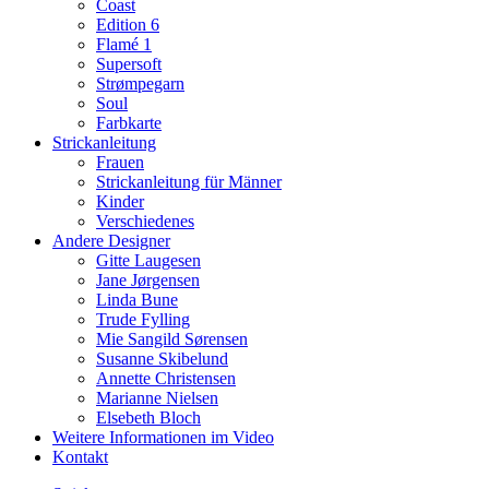
Coast
Edition 6
Flamé 1
Supersoft
Strømpegarn
Soul
Farbkarte
Strickanleitung
Frauen
Strickanleitung für Männer
Kinder
Verschiedenes
Andere Designer
Gitte Laugesen
Jane Jørgensen
Linda Bune
Trude Fylling
Mie Sangild Sørensen
Susanne Skibelund
Annette Christensen
Marianne Nielsen
Elsebeth Bloch
Weitere Informationen im Video
Kontakt