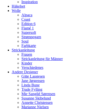
Inspiration
Häkelset
Wolle
Alpaca
Coast
Edition 6
Flamé 1
Supersoft
Strømpegarn
Soul
Farbkarte
Strickanleitung
Frauen
Strickanleitung für Männer
Kinder
Verschiedenes
Andere Designer
Gitte Laugesen
Jane Jørgensen
Linda Bune
Trude Fylling
Mie Sangild Sørensen
Susanne Skibelund
Annette Christensen
Marianne Nielsen