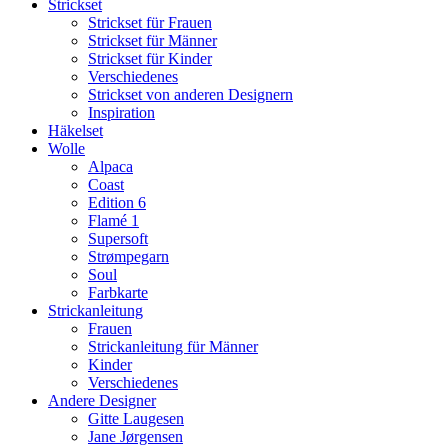
Strickset
Strickset für Frauen
Strickset für Männer
Strickset für Kinder
Verschiedenes
Strickset von anderen Designern
Inspiration
Häkelset
Wolle
Alpaca
Coast
Edition 6
Flamé 1
Supersoft
Strømpegarn
Soul
Farbkarte
Strickanleitung
Frauen
Strickanleitung für Männer
Kinder
Verschiedenes
Andere Designer
Gitte Laugesen
Jane Jørgensen