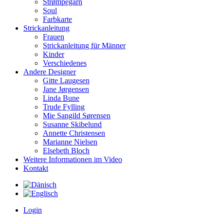
Strømpegarn
Soul
Farbkarte
Strickanleitung
Frauen
Strickanleitung für Männer
Kinder
Verschiedenes
Andere Designer
Gitte Laugesen
Jane Jørgensen
Linda Bune
Trude Fylling
Mie Sangild Sørensen
Susanne Skibelund
Annette Christensen
Marianne Nielsen
Elsebeth Bloch
Weitere Informationen im Video
Kontakt
Login