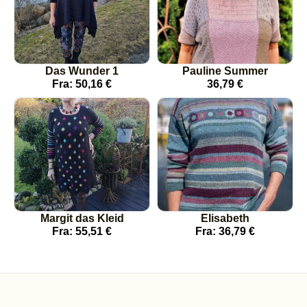
Das Wunder 1
Pauline Summer
Fra:
50,16
€
36,79
€
Margit das Kleid
Elisabeth
Fra:
55,51
€
Fra:
36,79
€