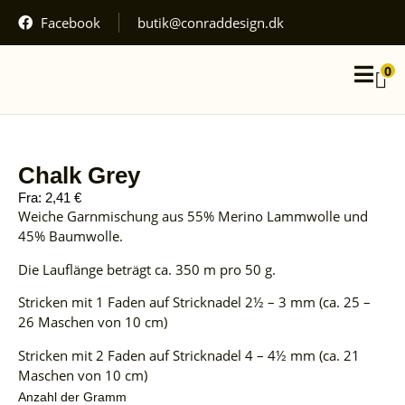
wird
an
Facebook
butik@conraddesign.dk
der
Kasse
Dein
berechnet.
0
Warenkorb
Kurven
Warenkorb
Zur
er
ansehen
Kasse
gehen
tom.
Chalk Grey
Fra:
2,41
€
Weiche Garnmischung aus 55% Merino Lammwolle und
45% Baumwolle.
Die Lauflänge beträgt ca. 350 m pro 50 g.
Stricken mit 1 Faden auf Stricknadel 2½ – 3 mm (ca. 25 –
26 Maschen von 10 cm)
Stricken mit 2 Faden auf Stricknadel 4 – 4½ mm (ca. 21
Maschen von 10 cm)
Anzahl der Gramm