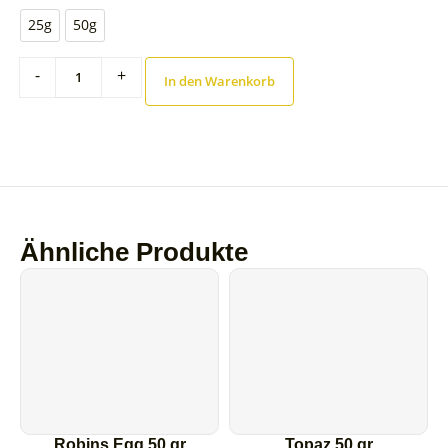
25g
50g
-
+
In den Warenkorb
Ähnliche Produkte
Robins Egg 50 gr
Topaz 50 gr