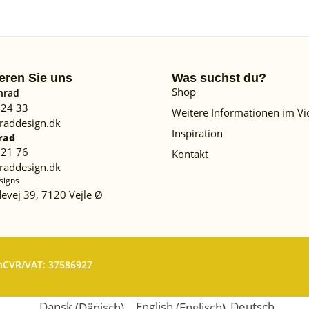
eren Sie uns
Was suchst du?
Shop
nrad
 24 33
Weitere Informationen im Vi
raddesign.dk
Inspiration
rad
 21 76
Kontakt
raddesign.dk
signs
evej 39, 7120 Vejle Ø
n
CVR/VAT: 37586927
Dansk
(
Dänisch
)
English
(
Englisch
)
Deutsch