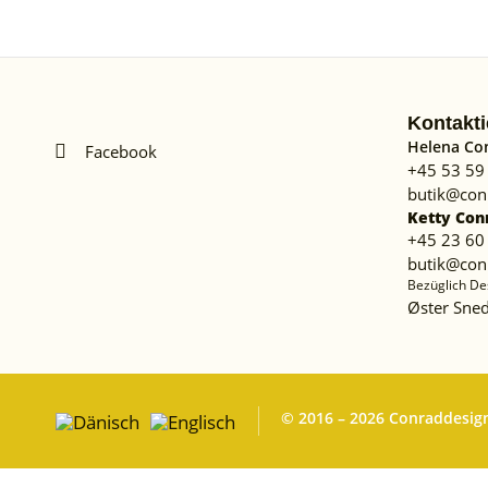
Kontakti
Helena Co
Facebook
+45 53 59
butik@con
Ketty Con
+45 23 60
butik@con
Bezüglich De
Øster Sned
© 2016 – 2026 Conraddesig