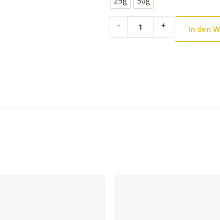
25g
50g
-
+
In den 