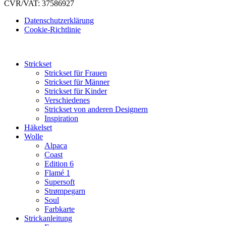
CVR/VAT: 37586927
Datenschutzerklärung
Cookie-Richtlinie
Strickset
Strickset für Frauen
Strickset für Männer
Strickset für Kinder
Verschiedenes
Strickset von anderen Designern
Inspiration
Häkelset
Wolle
Alpaca
Coast
Edition 6
Flamé 1
Supersoft
Strømpegarn
Soul
Farbkarte
Strickanleitung