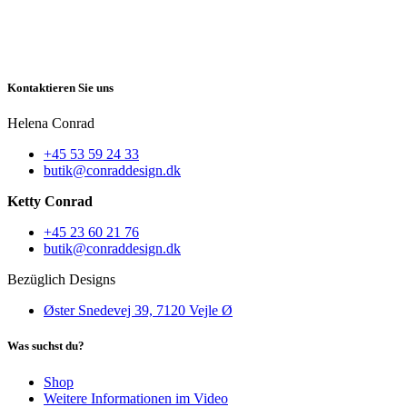
Kontaktieren Sie uns
Helena Conrad
+45 53 59 24 33
butik@conraddesign.dk
Ketty Conrad
+45 23 60 21 76
butik@conraddesign.dk
Bezüglich Designs
Øster Snedevej 39, 7120 Vejle Ø
Was suchst du?
Shop
Weitere Informationen im Video