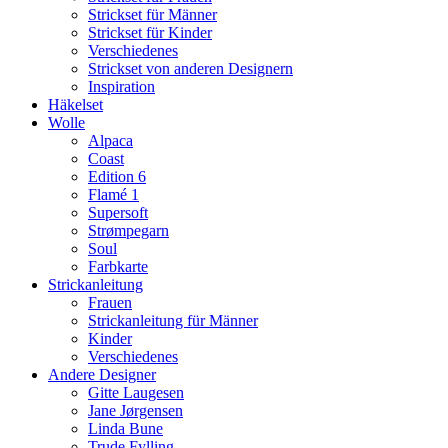
Strickset für Männer
Strickset für Kinder
Verschiedenes
Strickset von anderen Designern
Inspiration
Häkelset
Wolle
Alpaca
Coast
Edition 6
Flamé 1
Supersoft
Strømpegarn
Soul
Farbkarte
Strickanleitung
Frauen
Strickanleitung für Männer
Kinder
Verschiedenes
Andere Designer
Gitte Laugesen
Jane Jørgensen
Linda Bune
Trude Fylling