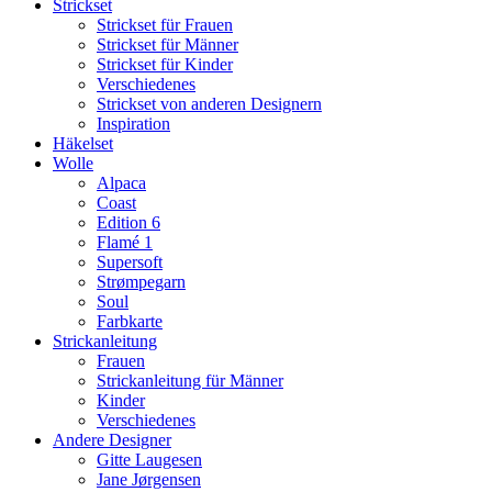
Strickset
Strickset für Frauen
Strickset für Männer
Strickset für Kinder
Verschiedenes
Strickset von anderen Designern
Inspiration
Häkelset
Wolle
Alpaca
Coast
Edition 6
Flamé 1
Supersoft
Strømpegarn
Soul
Farbkarte
Strickanleitung
Frauen
Strickanleitung für Männer
Kinder
Verschiedenes
Andere Designer
Gitte Laugesen
Jane Jørgensen