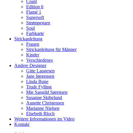
Coast
Edition 6
Flamé 1
Supersoft
Strømpegarn
Soul
Farbkarte
Strickanleitung
Frauen
Strickanleitung für Männer
Kinder
Verschiedenes
Andere Designer
Gitte Laugesen
Jane Jørgensen
Linda Bune
Trude Fylling
Mie Sangild Sørensen
Susanne Skibelund
Annette Christensen
Marianne Nielsen
Elsebeth Bloch
Weitere Informationen im Video
Kontakt