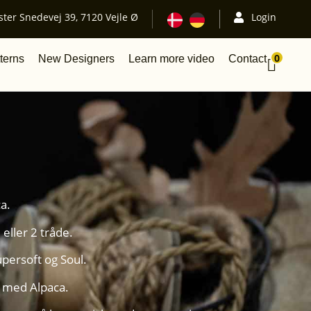
ster Snedevej 39, 7120 Vejle Ø
Login
0
terns
New Designers
Learn more video
Contact
a.
 eller 2 tråde.
upersoft og Soul.
g med Alpaca.