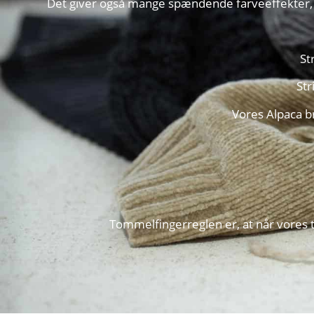
Det giver også mange spændende farveeffekter, 
St
Str
Vores Alpaca br
Tommelfingerreglen er, at når vores t