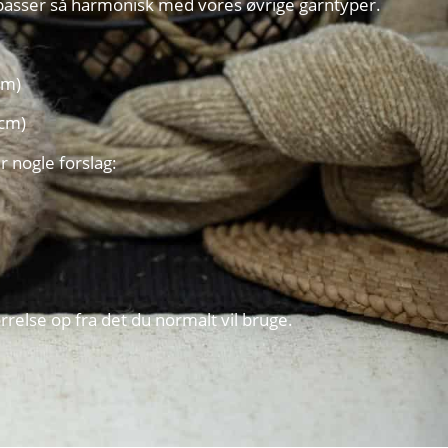
passer så harmonisk med vores øvrige garntyper.
cm)
 cm)
r nogle forslag:
relse op fra det du normalt vil bruge.