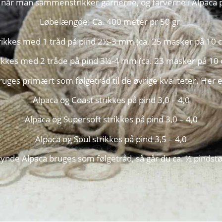
når man sammenstrikker garnerne, og farverne i Alpaca 
Løbelængde: Ca. 400 meter pr 50 gr.
rikkes med 1 tråd på pind 2½-3 mm (ca. 25 masker på 10 
ikkes med 2 tråde på pind 3½-4 mm (ca. 23 masker på 10
uges primært som følgetråd til de øvrige kvaliteter. Her e
Alpaca og Coast strikkes på pind 3,0 – 4,0
Alpaca og Supersoft strikkes på pind 3,0 – 4,0
Alpaca og Soul strikkes på pind 3,5 – 4,0
ynde Alpaca bruges som følgetråd, så går du ca. ½ pindstør