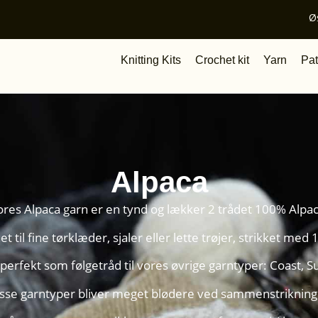
Ø
Knitting Kits
Crochet kit
Yarn
Pat
Alpaca
ores Alpaca garn er en tynd og lækker 2 trådet 100% Alpac
t til fine tørklæder, sjaler eller lette trøjer, strikket med 1
perfekt som følgetråd til vores øvrige garntyper: Coast, S
isse garntyper bliver meget blødere ved sammenstriknin