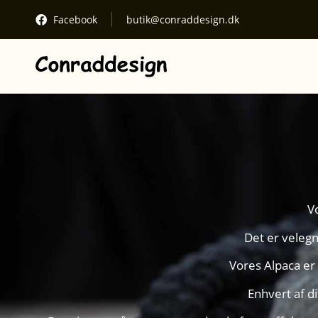
Facebook
butik@conraddesign.dk
See cart
Your cart
Proceed to checkout
Kurven er tom.
V
Det er velegne
Vores Alpaca er 
Enhvert af d