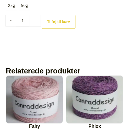
25g
50g
-
+
Tilføj til kurv
Relaterede produkter
Fairy
Phlox