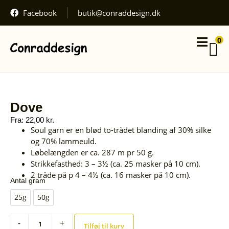
inkluderet,
Facebook
butik@conraddesign.dk
fragt
regnes
Din
ved
0
kurv
kassen.
Kurven
er
Gå til
Se
betaling
kurv
tom.
Dove
Fra:
22,00
kr.
Soul garn er en blød to-trådet blanding af 30% silke
og 70% lammeuld.
Løbelængden er ca. 287 m pr 50 g.
Strikkefasthed: 3 – 3½ (ca. 25 masker på 10 cm).
2 tråde på p 4 – 4½ (ca. 16 masker på 10 cm).
Antal gram
25g
50g
-
+
Tilføj til kurv