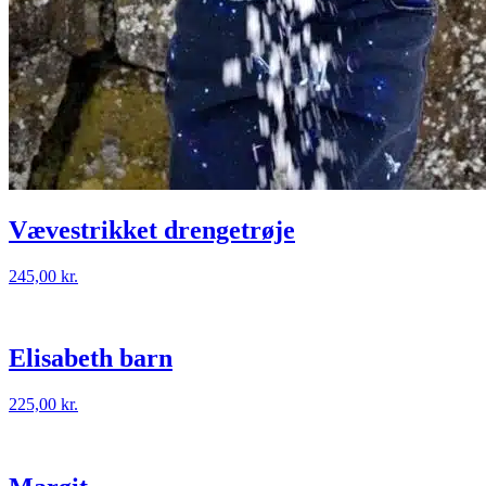
Vævestrikket drengetrøje
245,00
kr.
Elisabeth barn
225,00
kr.