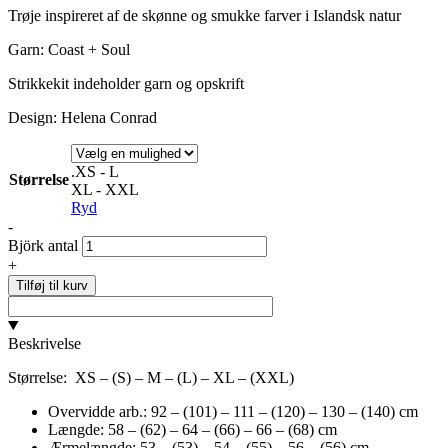
Trøje inspireret af de skønne og smukke farver i Islandsk natur
Garn: Coast + Soul
Strikkekit indeholder garn og opskrift
Design: Helena Conrad
.XS - L
Størrelse
XL - XXL
Ryd
-
Björk antal
+
Tilføj til kurv
Beskrivelse
Størrelse: XS – (S) – M – (L) – XL – (XXL)
Overvidde arb.: 92 – (101) – 111 – (120) – 130 – (140) cm
Længde: 58 – (62) – 64 – (66) – 66 – (68) cm
Ærmelængde: 53 – (53) – 54 – (55) – 56 – (56) cm