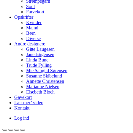
Strømpegarn
Soul
Farvekort
Opskrifter
Kvinder
Mænd
Børn
Diverse
Andre designere
Gitte Laugesen
Jane Jørgensen
Linda Bune
Trude Fylling
Mie Sangild Sørensen
Susanne Skibelund
Annette Christensen
Marianne Nielsen
Elsebeth Bloch
Gavekort
Lær mer’ video
Kontakt
Log ind