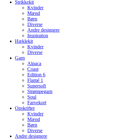
Strikkekit
Kvinder
Mænd
Børn
Diverse
Andre designere
Inspiration
Hæklekit
Kvinder
Diverse
Garn
Alpaca
Coast
Edition 6
Flamé 1
Supersoft
Strømpegarn
Soul
Farvekort
Opskrifter
Kvinder
Mænd
Børn
Diverse
Andre designere