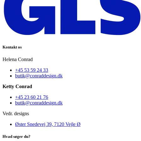
Kontakt os
Helena Conrad
+45 53 59 24 33
butik@conraddesign.dk
Ketty Conrad
+45 23 60 21 76
butik@conraddesign.dk
Vedr. designs
Øster Snedevej 39, 7120 Vejle Ø
Hvad søger du?