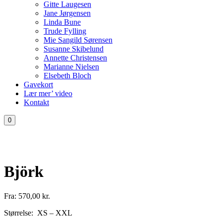
Gitte Laugesen
Jane Jørgensen
Linda Bune
Trude Fylling
Mie Sangild Sørensen
Susanne Skibelund
Annette Christensen
Marianne Nielsen
Elsebeth Bloch
Gavekort
Lær mer’ video
Kontakt
0
Björk
Fra:
570,00
kr.
Størrelse: XS – XXL