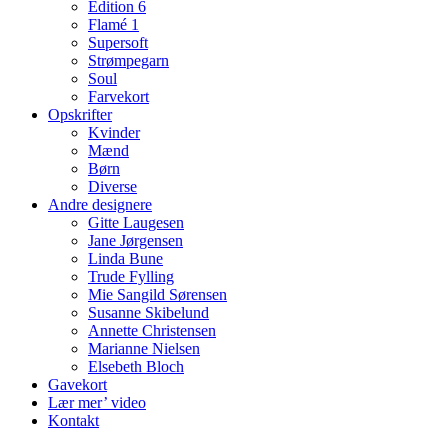
Edition 6
Flamé 1
Supersoft
Strømpegarn
Soul
Farvekort
Opskrifter
Kvinder
Mænd
Børn
Diverse
Andre designere
Gitte Laugesen
Jane Jørgensen
Linda Bune
Trude Fylling
Mie Sangild Sørensen
Susanne Skibelund
Annette Christensen
Marianne Nielsen
Elsebeth Bloch
Gavekort
Lær mer’ video
Kontakt