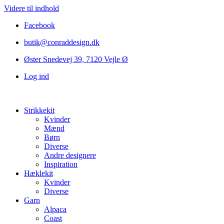
Videre til indhold
Facebook
butik@conraddesign.dk
Øster Snedevej 39, 7120 Vejle Ø
Log ind
Strikkekit
Kvinder
Mænd
Børn
Diverse
Andre designere
Inspiration
Hæklekit
Kvinder
Diverse
Garn
Alpaca
Coast