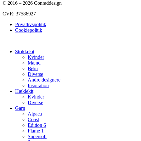
© 2016 – 2026 Conraddesign
CVR: 37586927
Privatlivspolitik
Cookiepolitik
Strikkekit
Kvinder
Mænd
Børn
Diverse
Andre designere
Inspiration
Hæklekit
Kvinder
Diverse
Garn
Alpaca
Coast
Edition 6
Flamé 1
Supersoft