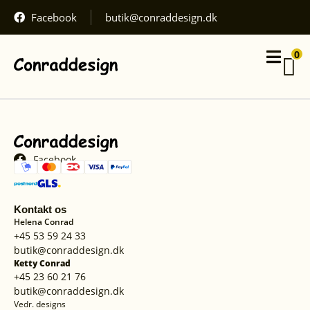
inkluderet,
Facebook
butik@conraddesign.dk
fragt
regnes
Din
ved
0
kurv
kassen.
Kurven
er
Gå til
Se
betaling
kurv
tom.
Facebook
Kontakt os
Helena Conrad
+45 53 59 24 33
butik@conraddesign.dk
Ketty Conrad
+45 23 60 21 76
butik@conraddesign.dk
Vedr. designs