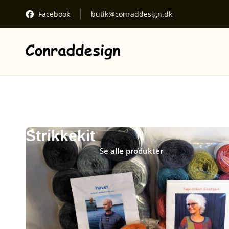
Facebook
butik@conraddesign.dk
Se kurv
Din kurv
Gå til betaling
Kurven er tom.
Strikkekit
Se alle produkter