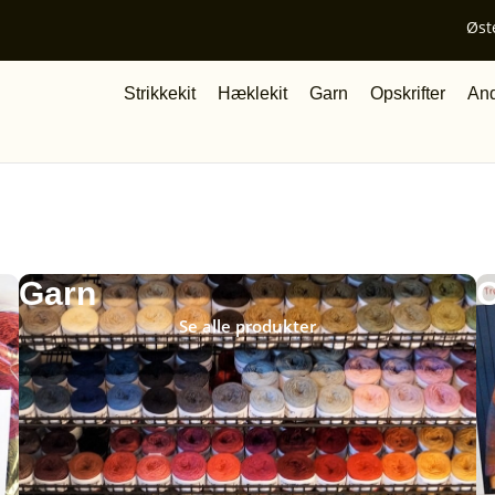
Øst
Strikkekit
Hæklekit
Garn
Opskrifter
And
Garn
O
Se alle produkter