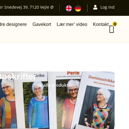
er Snedevej 39, 7120 Vejle Ø
Log ind
0
re designere
Gavekort
Lær mer’ video
Kontakt
pskrifter
Se alle produkter