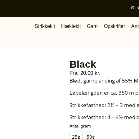
Øst
Strikkekit
Hæklekit
Garn
Opskrifter
And
Black
Fra:
20,00
kr.
Blødt garnblanding af 55% 
Løbelængden er ca. 350 m pr
Strikkefasthed: 2½ – 3 med e
Strikkefasthed: 4 – 4½ med d
Antal gram
25g
50g