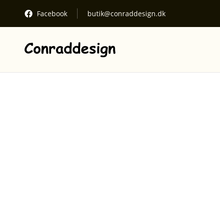
Facebook
butik@conraddesign.dk
Se kurv
Din kurv
Gå til betaling
Kurven er tom.