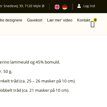
er Snedevej 39, 7120 Vejle Ø
Log ind
0
re designere
Gavekort
Lær mer’ video
Kontakt
Merino lammeuld og 45% bomuld.
. 50 g.
nkelt tråd (ca. 25 – 26 masker på 10 cm).
obbelt tråd (ca. 21 masker på 10 cm).