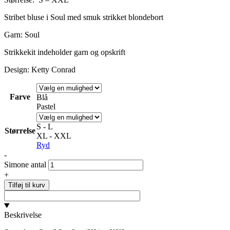
Stribet bluse i Soul med smuk strikket blondebort
Garn: Soul
Strikkekit indeholder garn og opskrift
Design: Ketty Conrad
Farve
Blå
Pastel
S - L
Størrelse
XL - XXL
Ryd
-
Simone antal
+
Tilføj til kurv
Beskrivelse