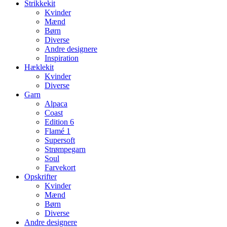
Strikkekit
Kvinder
Mænd
Børn
Diverse
Andre designere
Inspiration
Hæklekit
Kvinder
Diverse
Garn
Alpaca
Coast
Edition 6
Flamé 1
Supersoft
Strømpegarn
Soul
Farvekort
Opskrifter
Kvinder
Mænd
Børn
Diverse
Andre designere