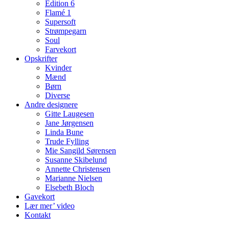
Edition 6
Flamé 1
Supersoft
Strømpegarn
Soul
Farvekort
Opskrifter
Kvinder
Mænd
Børn
Diverse
Andre designere
Gitte Laugesen
Jane Jørgensen
Linda Bune
Trude Fylling
Mie Sangild Sørensen
Susanne Skibelund
Annette Christensen
Marianne Nielsen
Elsebeth Bloch
Gavekort
Lær mer’ video
Kontakt