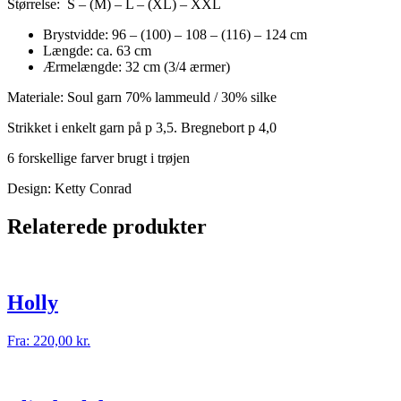
Størrelse: S – (M) – L – (XL) – XXL
Brystvidde: 96 – (100) – 108 – (116) – 124 cm
Længde: ca. 63 cm
Ærmelængde: 32 cm (3/4 ærmer)
Materiale: Soul garn 70% lammeuld / 30% silke
Strikket i enkelt garn på p 3,5. Bregnebort p 4,0
6 forskellige farver brugt i trøjen
Design: Ketty Conrad
Relaterede produkter
Holly
Fra:
220,00
kr.