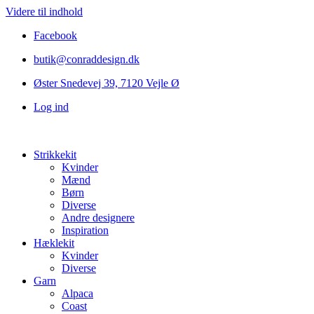
Videre til indhold
Facebook
butik@conraddesign.dk
Øster Snedevej 39, 7120 Vejle Ø
Log ind
Strikkekit
Kvinder
Mænd
Børn
Diverse
Andre designere
Inspiration
Hæklekit
Kvinder
Diverse
Garn
Alpaca
Coast