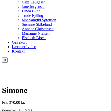
Gitte Laugesen
Jane Jørgensen
Linda Bune
Trude Fylling
Mie Sangild Sørensen
Susanne Skibelund
Annette Christensen
Marianne Nielsen
Elsebeth Bloch
Gavekort
Lær mer’ video
Kontakt
0
Simone
Fra:
370,00
kr.
Størrelse: S – XXL